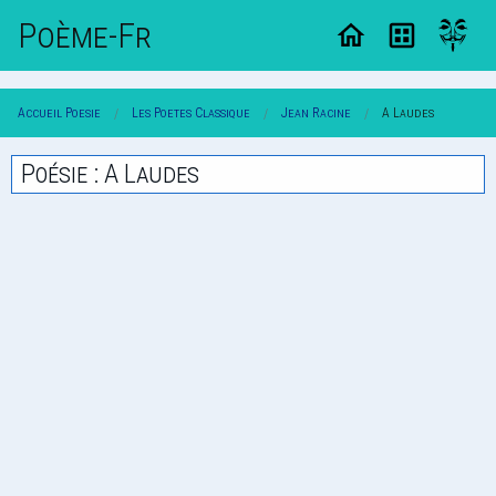
Poème-Fr
Accueil Poesie
Les Poetes Classique
Jean Racine
A Laudes
Poésie : A Laudes