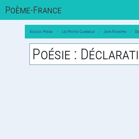
Poème-Fr
Ance
Accueil Poesie
Les Poetes Classique
Jean Richepin
De
Poésie : Déclarat