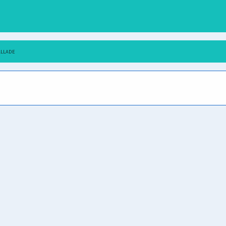
llade