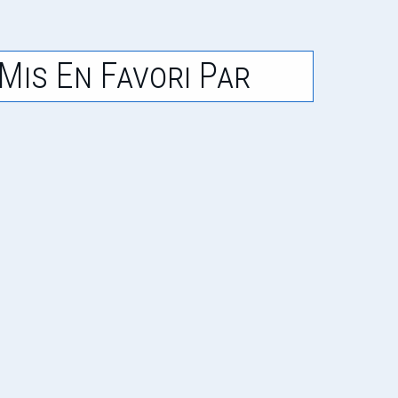
Mis En Favori Par