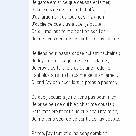
Je garde entier ce que deusse entamer,
Saoul suis de ce qui me fait affamer ;
J'ay largement de tout, et si n'ay rien,
J'oublie ce que plus à cuer je boute ;
Ce qui me lasche me tient en son lien :
Je me tiens seur de ce dont plus j'ay doubte.
Je tiens pour basse chose qui est haultaine ;
Je fuy tous ceulx que deusse reclamer,
Je croy plus tard le vray qu'une fredaine ;
Tant plus suis froit, plus me sens enflamer ;
Quand j'ay bon cuer, lors je prens a pasmer,
Ce que j'acquiers je ne tiens pas pour mien,
Je prise peu ce qui bien chier me couste ;
Sote manière m'est plus que beau maintien,
Je me tiens seur de ce dont plus j'ay doubte.
Prince, j'ay tout, et si ne sçay combien :