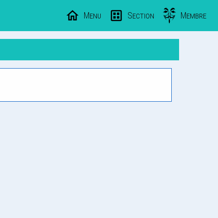
Menu
Section
Membre