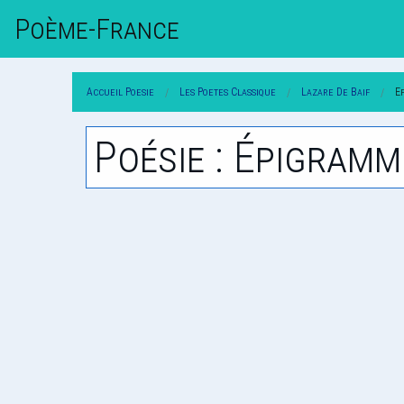
Poème-Fr
Ance
Accueil Poesie
Les Poetes Classique
Lazare De Baif
E
Poésie : Épigramme