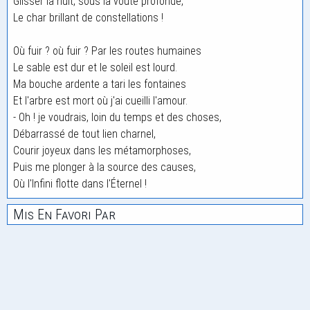
Glisser la nuit, sous la voûte profonde,
Le char brillant de constellations !
Où fuir ? où fuir ? Par les routes humaines
Le sable est dur et le soleil est lourd.
Ma bouche ardente a tari les fontaines
Et l'arbre est mort où j'ai cueilli l'amour.
- Oh ! je voudrais, loin du temps et des choses,
Débarrassé de tout lien charnel,
Courir joyeux dans les métamorphoses,
Puis me plonger à la source des causes,
Où l'Infini flotte dans l'Éternel !
Mis En Favori Par