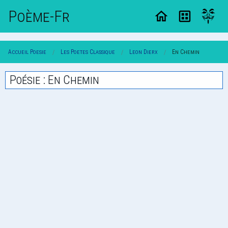
Poème-Fr
Accueil Poesie
Les Poetes Classique
Leon Dierx
En Chemin
Poésie : En Chemin