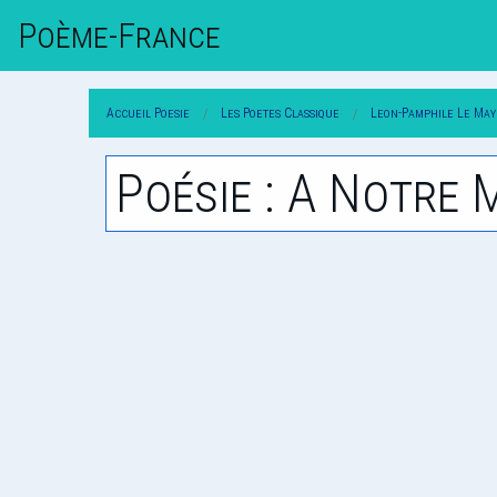
Poème-Fr
Ance
Accueil Poesie
Les Poetes Classique
Leon-Pamphile Le May
Poésie : A Notre