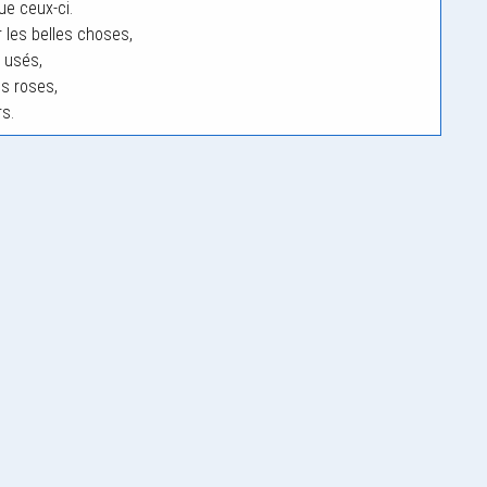
ue ceux-ci.
 les belles choses,
t usés,
s roses,
rs.