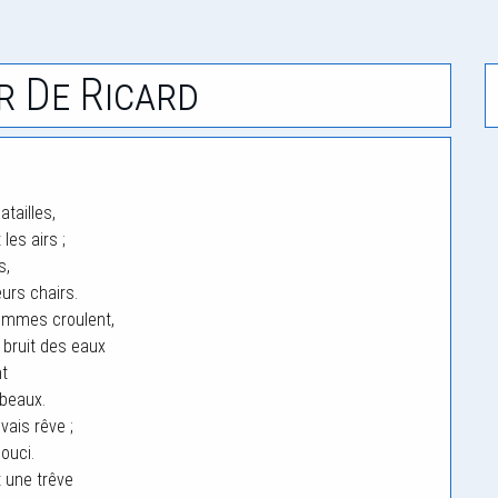
r De Ricard
atailles,
es airs ;
s,
urs chairs.
ommes croulent,
 bruit des eaux
nt
rbeaux.
vais rêve ;
ouci.
t une trêve