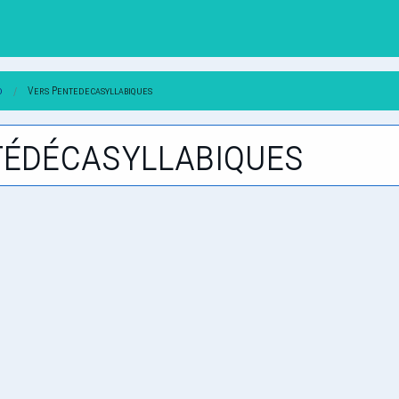
d
Vers Pentedecasyllabiques
tédécasyllabiques