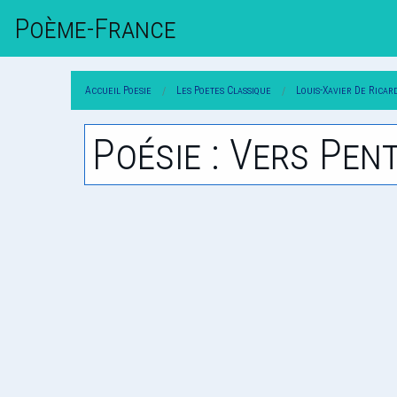
Poème-Fr
Ance
Accueil Poesie
Les Poetes Classique
Louis-Xavier De Ricar
Poésie : Vers Pen