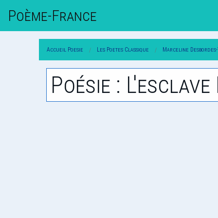
Poème-Fr
Ance
Accueil Poesie
Les Poetes Classique
Marceline Desbordes
Poésie : L'esclave 