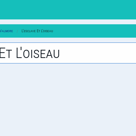
-Valmore
L'esclave Et L'oiseau
Et L'oiseau