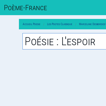
Poème-Fr
Ance
Accueil Poesie
Les Poetes Classique
Marceline Desbordes
Poésie : L'espoir