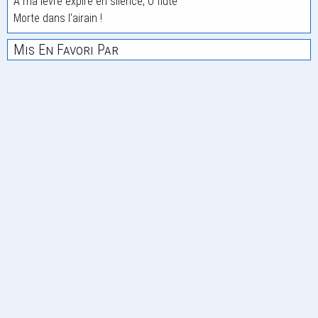
A ma lèvre expire en silence, Ô flûte
Morte dans l'airain !
Mis En Favori Par