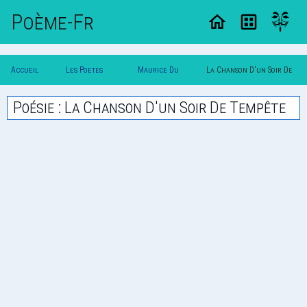
Poème-Fr
Accueil
Les Poetes
Maurice Du
La Chanson D'un Soir De
Poesie
Classique
Plessys
Tempete
Poésie : La Chanson D'un Soir De Tempête