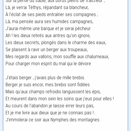
Sur la pente du sable, aux bords pleins de fraîcheur ;
Là, je verrai Téthys, répandant sa blancheur,
À l'éclat de ses pieds entraîner ses compagnes ;
Là, ma pensée aura ses humides campagnes,
J'aurai même une barque et je serai pêcheur.
Ah ! les dieux retirés aux antres qu'on ignore,
Les dieux secrets, plongés dans le charme des eaux,
Se plaisent à ravir un berger aux troupeaux,
Mes regards aux vallons, mon souffle aux chalumeaux,
Pour charger mon esprit du mal qui le dévore.
J'étais berger ; j'avais plus de mille brebis.
Berger je suis encor, mes brebis sont fidèles
Mais qu'aux champs refroidis languissent les épis,
Et meurent dans mon sein les soins que j'eus pour elles !
Au cours de l'abandon je laisse errer leurs pas,
Et je me livre aux dieux que je ne connais pas !...
J'immolerai ce soir aux Nymphes des montagnes.