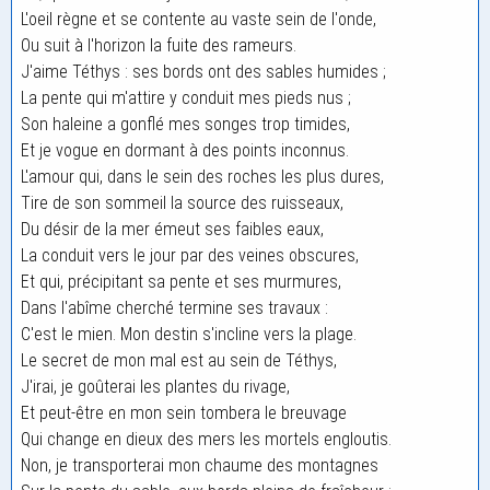
L'oeil règne et se contente au vaste sein de l'onde,
Ou suit à l'horizon la fuite des rameurs.
J'aime Téthys : ses bords ont des sables humides ;
La pente qui m'attire y conduit mes pieds nus ;
Son haleine a gonflé mes songes trop timides,
Et je vogue en dormant à des points inconnus.
L'amour qui, dans le sein des roches les plus dures,
Tire de son sommeil la source des ruisseaux,
Du désir de la mer émeut ses faibles eaux,
La conduit vers le jour par des veines obscures,
Et qui, précipitant sa pente et ses murmures,
Dans l'abîme cherché termine ses travaux :
C'est le mien. Mon destin s'incline vers la plage.
Le secret de mon mal est au sein de Téthys,
J'irai, je goûterai les plantes du rivage,
Et peut-être en mon sein tombera le breuvage
Qui change en dieux des mers les mortels engloutis.
Non, je transporterai mon chaume des montagnes