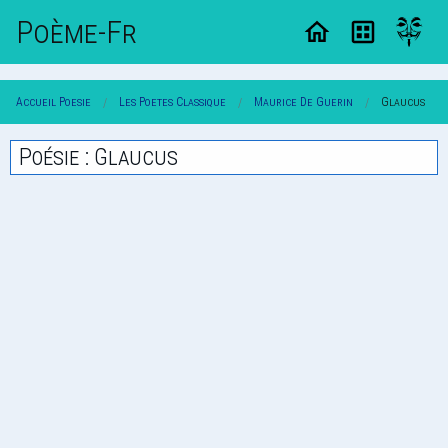
Poème-Fr
Accueil Poesie
Les Poetes Classique
Maurice De Guerin
Glaucus
Poésie : Glaucus