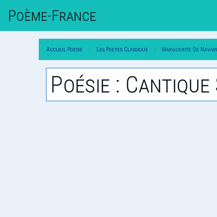
Poème-Fr
Ance
Accueil Poesie
Les Poetes Classique
Marguerite De Navar
Poésie : Cantique 