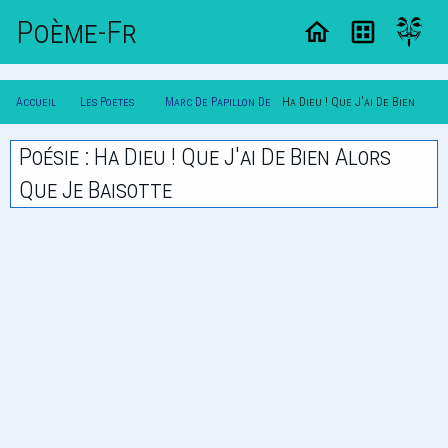
Poème-Fr
Accueil
Les Poetes
Marc De Papillon De
Ha Dieu ! Que J'ai De Bien
Poesie
Classique
Lasphrise
Alors Que Je Baisotte
Poésie : Ha Dieu ! Que J'ai De Bien Alors
Que Je Baisotte