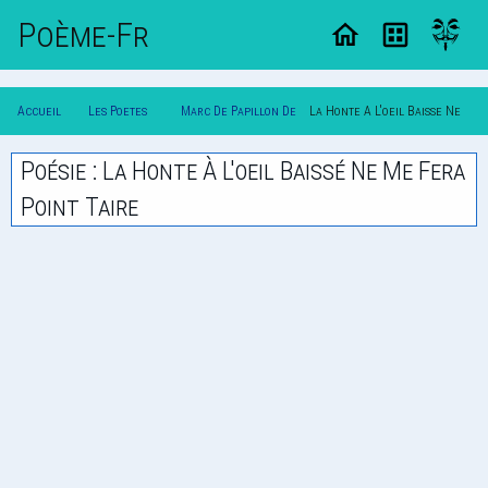
Poème-Fr
Accueil
Les Poetes
Marc De Papillon De
La Honte A L'oeil Baisse Ne
Poesie
Classique
Lasphrise
Me Fera Point Taire
Poésie : La Honte À L'oeil Baissé Ne Me Fera
Point Taire