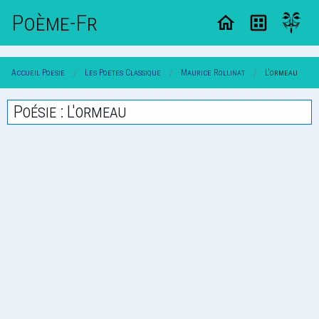
Poème-Fr
Accueil Poesie
Les Poetes Classique
Maurice Rollinat
L'ormeau
Poésie : L'ormeau