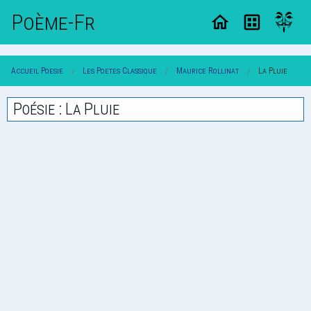
Poème-Fr
Accueil Poesie
Les Poetes Classique
Maurice Rollinat
La Pluie
Poésie : La Pluie