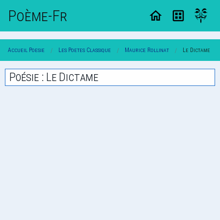
Poème-Fr
Accueil Poesie
Les Poetes Classique
Maurice Rollinat
Le Dictame
Poésie : Le Dictame