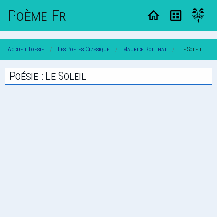
Poème-Fr
Accueil Poesie
Les Poetes Classique
Maurice Rollinat
Le Soleil
Poésie : Le Soleil