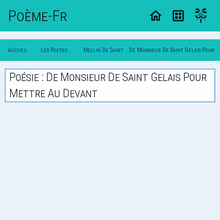
Poème-Fr
Accueil
Les Poetes
Mellin De Saint-
De Monsieur De Saint Gelais Pour
Poesie
Classique
Gelais
Mettre Au Devant
Poésie : De Monsieur De Saint Gelais Pour
Mettre Au Devant