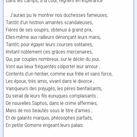
Dans les camps, à la cour, règnent en espérance.
... J'aurais pu te montrer nos duchesses fameuses,
Tantôt d'un histrion amantes scandaleuses,
Fières de ses soupirs, obtenus à grand prix,
Elles-même aux railleurs dénonçant leurs maris,
Tantôt, pour égayer leurs courses solitaires,
Imitant noblement ces grâces mercenaires,
Qui, par couples nombreux, sur le déclin du jour,
Vont aux lieux fréquentés colporter leur amour ;
Contents d'un héritier, comme eux frêle et sans force,
Les époux, très amis, vivant dans le divorce ;
Vainqueurs des préjugés, les pères bienfaisants,
Du sérail de leurs fils eunuques complaisants ;
De nouvelles Saphos, dans le crime affermies,
Maris de nos beautés sous le titre d'amies ;
Et de galants marquis, philosophes parfaits,
En petite Gomorre érigeant leurs palais.