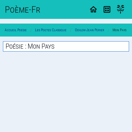
Poème-Fr
Accueil Poesie
Les Poetes Classique
Odilon-Jean Perier
Mon Pays
Poésie : Mon Pays