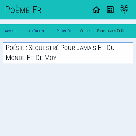
Poème-Fr
Accueil
Les Poetes
Pierre De
Sequestre Pour Jamais Et Du
Poesie
Classique
Croix
Monde Et De Moy
Poésie : Sequestré Pour Jamais Et Du
Monde Et De Moy