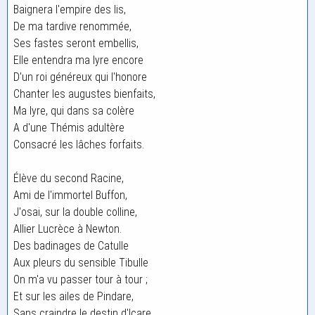
Baignera l'empire des lis,
De ma tardive renommée,
Ses fastes seront embellis,
Elle entendra ma lyre encore
D'un roi généreux qui l'honore
Chanter les augustes bienfaits,
Ma lyre, qui dans sa colère
A d'une Thémis adultère
Consacré les lâches forfaits.
Élève du second Racine,
Ami de l'immortel Buffon,
J'osai, sur la double colline,
Allier Lucrèce à Newton.
Des badinages de Catulle
Aux pleurs du sensible Tibulle
On m'a vu passer tour à tour ;
Et sur les ailes de Pindare,
Sans craindre le destin d'Icare,