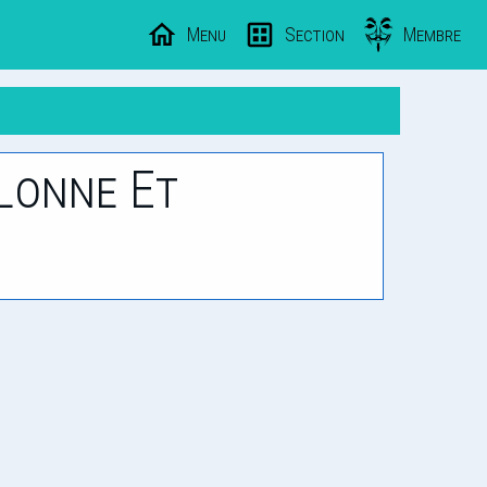
Menu
Section
Membre
llonne Et