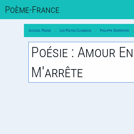
Poème-Fr
Ance
Accueil Poesie
Les Poetes Classique
Philippe Desportes
Poésie : Amour E
M'arrête