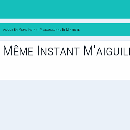
Amour En Meme Instant M'aiguillonne Et M'arrete
n Même Instant M'aigui