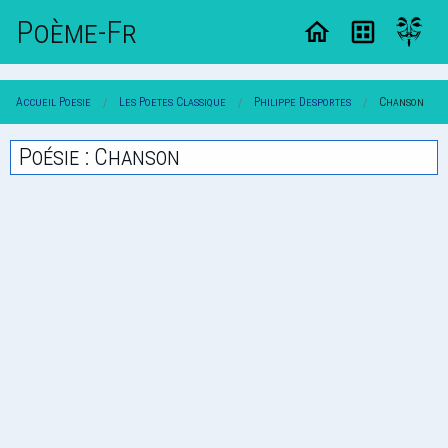
Poème-Fr
Accueil Poesie
Les Poetes Classique
Philippe Desportes
Chanson
Poésie : Chanson