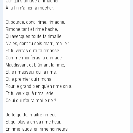
Car qui s'amuse à rimacher
À la fin n'a rien à mâcher.
Et pource, donc, rime, rimache,
Rimone tant et rime hache,
Qu'avecques toute ta rimaille
N'aies, dont tu sois marri, maille :
Et tu verras qu'à ta rimasse
Comme moi feras la grimace,
Maudissant et blâmant la rime,
Et le rimasseur qui la rime,
Et le premier qui rimona
Pour le grand bien qu'en rime on a.
Et tu veux qu'à rimaillerie
Celui qui n'aura maille rie ?
Je te quitte, maître rimeur,
Et qui plus a en sa rime heur,
En rime lauds, en rime honneurs,