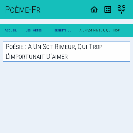
Poème-Fr
Accueil
Les Poetes
Pernette Du
A Un Sot Rimeur, Qui Trop
Poesie
Classique
Guillet
L'importunait D'aimer
Poésie : A Un Sot Rimeur, Qui Trop
L'importunait D'aimer