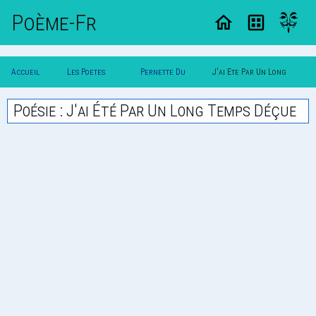
Poème-Fr
Accueil
Les Poetes
Pernette Du
J'ai Ete Par Un Long
Poesie
Classique
Guillet
Temps Decue
Poésie : J'ai Été Par Un Long Temps Déçue