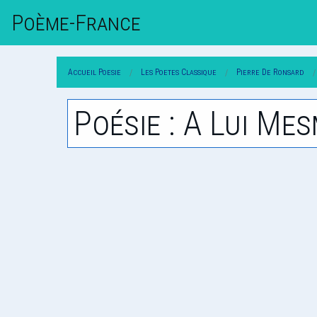
Poème-Fr
Ance
Accueil Poesie
Les Poetes Classique
Pierre De Ronsard
Poésie : A Lui Me