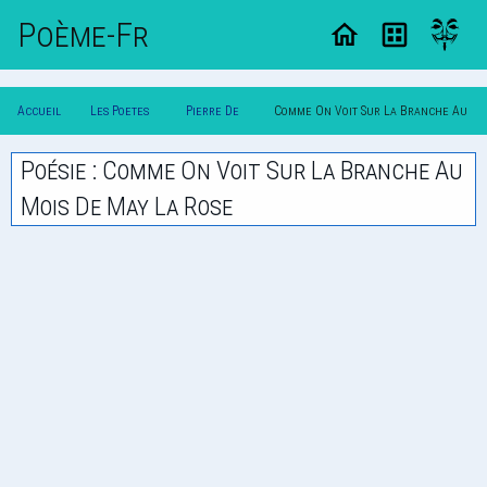
Poème-Fr
Accueil
Les Poetes
Pierre De
Comme On Voit Sur La Branche Au
Poesie
Classique
Ronsard
Mois De May La Rose
Poésie : Comme On Voit Sur La Branche Au
Mois De May La Rose