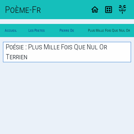
Poème-Fr
Accueil
Les Poetes
Pierre De
Plus Mille Fois Que Nul Or
Poesie
Classique
Ronsard
Terrien
Poésie : Plus Mille Fois Que Nul Or
Terrien