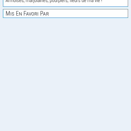
Armoises, marjolaines, pourpiers, fleurs de ma vie !
Mis En Favori Par