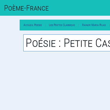
Poème-Fr
Ance
Accueil Poesie
Les Poetes Classique
Rainer Maria Rilke
Poésie : Petite C