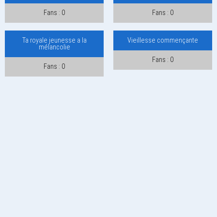
Fans : 0
Fans : 0
Ta royale jeunesse a la
Vieillesse commençante
mélancolie
Fans : 0
Fans : 0