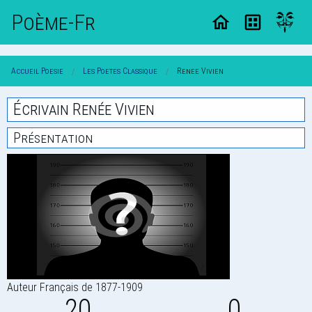
Poème-Fr
Accueil Poesie
Les Poetes Classique
Renee Vivien
Écrivain Renée Vivien
Présentation
Auteur Français de 1877-1909
20
0