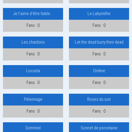
Je t'aime d'être faible...
Le Labyrinthe
Fans : 0
Fans : 0
Les chardons
Let the dead burry their dead
Fans : 0
Fans : 0
Locusta
Ondine
Fans : 0
Fans : 0
Pèlerinage
Roses du soir
Fans : 0
Fans : 0
Sommeil
Sonnet de porcelaine