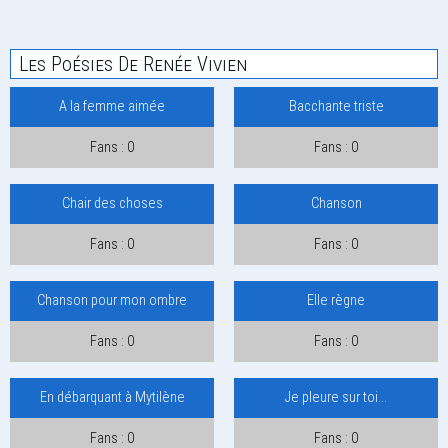
Les Poésies De Renée Vivien
A la femme aimée
Bacchante triste
Fans : 0
Fans : 0
Chair des choses
Chanson
Fans : 0
Fans : 0
Chanson pour mon ombre
Elle règne
Fans : 0
Fans : 0
En débarquant à Mytilène
Je pleure sur toi...
Fans : 0
Fans : 0