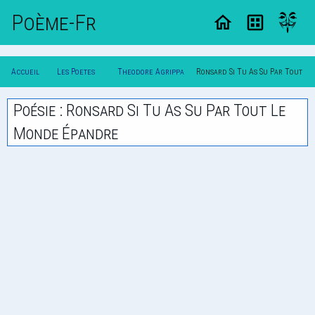
Poème-Fr
Accueil
Les Poetes
Theodore Agrippa
Ronsard Si Tu As Su Par Tout
Poesie
Classique
D'aubigne
Le Monde Epandre
Poésie : Ronsard Si Tu As Su Par Tout Le
Monde Épandre