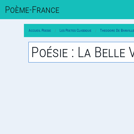
Poème-Fr
Ance
Accueil Poesie
Les Poetes Classique
Theodore De Banvill
Poésie : La Belle