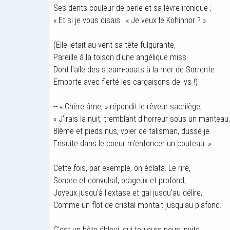
Ses dents couleur de perle et sa lèvre ironique ;
« Et si je vous disais : « Je veux le Kohinnor ? »
(Elle jetait au vent sa tête fulgurante,
Pareille à la toison d'une angélique miss
Dont l'aile des steam-boats à la mer de Sorrente
Emporte avec fierté les cargaisons de lys !)
-- « Chère âme, » répondit le rêveur sacrilège,
« J'irais la nuit, tremblant d'horreur sous un manteau,
Blême et pieds nus, voler ce talisman, dussé-je
Ensuite dans le coeur m'enfoncer un couteau. »
Cette fois, par exemple, on éclata. Le rire,
Sonore et convulsif, orageux et profond,
Joyeux jusqu'à l'extase et gai jusqu'au délire,
Comme un flot de cristal montait jusqu'au plafond.
C'est un hôte ébloui, qui toujours nous invite.