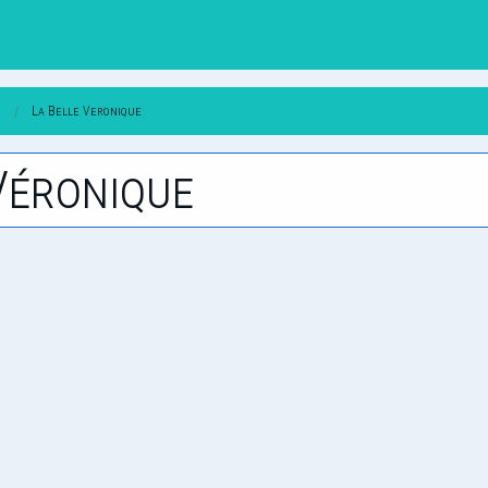
e
La Belle Veronique
 Véronique