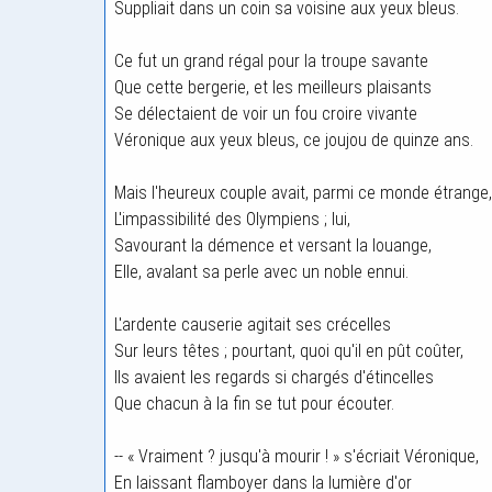
Suppliait dans un coin sa voisine aux yeux bleus.
Ce fut un grand régal pour la troupe savante
Que cette bergerie, et les meilleurs plaisants
Se délectaient de voir un fou croire vivante
Véronique aux yeux bleus, ce joujou de quinze ans.
Mais l'heureux couple avait, parmi ce monde étrange,
L'impassibilité des Olympiens ; lui,
Savourant la démence et versant la louange,
Elle, avalant sa perle avec un noble ennui.
L'ardente causerie agitait ses crécelles
Sur leurs têtes ; pourtant, quoi qu'il en pût coûter,
Ils avaient les regards si chargés d'étincelles
Que chacun à la fin se tut pour écouter.
-- « Vraiment ? jusqu'à mourir ! » s'écriait Véronique,
En laissant flamboyer dans la lumière d'or