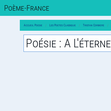
Poème-Fr
Ance
Accueil Poesie
Les Poetes Classique
Tristan Corbiere
Poésie : A L'éter