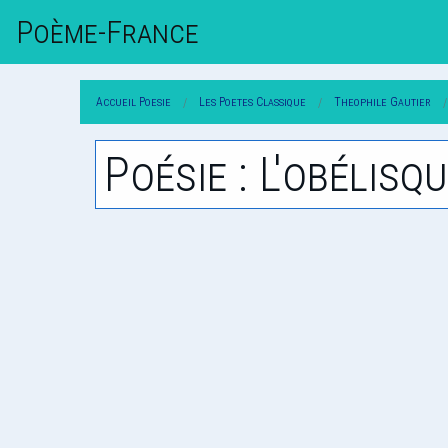
Poème-Fr
Ance
Accueil Poesie
Les Poetes Classique
Theophile Gautier
Poésie : L'obélisq