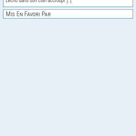
L'écho dans son coin accroupi. [...]
Mis En Favori Par