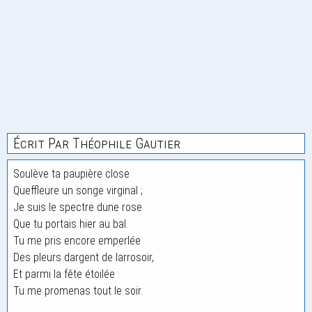
Écrit Par Théophile Gautier
Soulève ta paupière close
Queffleure un songe virginal ;
Je suis le spectre dune rose
Que tu portais hier au bal.
Tu me pris encore emperlée
Des pleurs dargent de larrosoir,
Et parmi la fête étoilée
Tu me promenas tout le soir.