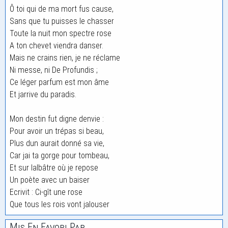
Ô toi qui de ma mort fus cause,
Sans que tu puisses le chasser
Toute la nuit mon spectre rose
A ton chevet viendra danser.
Mais ne crains rien, je ne réclame
Ni messe, ni De Profundis ;
Ce léger parfum est mon âme
Et jarrive du paradis.
Mon destin fut digne denvie :
Pour avoir un trépas si beau,
Plus dun aurait donné sa vie,
Car jai ta gorge pour tombeau,
Et sur lalbâtre où je repose
Un poète avec un baiser
Ecrivit : Ci-gît une rose
Que tous les rois vont jalouser
Mis En Favori Par