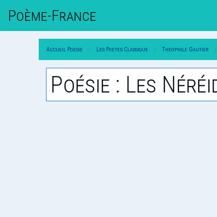
Poème-Fr
Ance
Accueil Poesie
Les Poetes Classique
Theophile Gautier
Poésie : Les Néréi