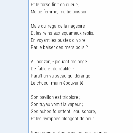
Et le torse finit en queue,
Moitié femme, moitié poisson.
Mais qui regarde la nageoire
Et les reins aux squameux replis,
En voyant les bustes d'ivoire
Par le baiser des mers polis ?
A l'horizon, - piquant mélange
De fable et de réalité, -
Paraît un vaisseau qui dérange
Le choeur marin épouvanté.
Son pavillon est tricolore ;
Son tuyau vomit la vapeur ;
Ses aubes fouettent l'eau sonore,
Et les nymphes plongent de peur.
Sans crainte elles suivaient par troupes