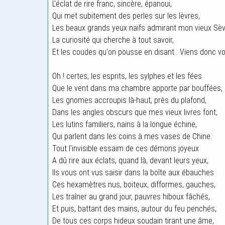
L'éclat de rire franc, sincère, épanoui,
Qui met subitement des perles sur les lèvres,
Les beaux grands yeux naïfs admirant mon vieux Sèv
La curiosité qui cherche à tout savoir,
Et les coudes qu'on pousse en disant : Viens donc voi
Oh ! certes, les esprits, les sylphes et les fées
Que le vent dans ma chambre apporte par bouffées,
Les gnomes accroupis là-haut, près du plafond,
Dans les angles obscurs que mes vieux livres font,
Les lutins familiers, nains à la longue échine,
Qui parlent dans les coins à mes vases de Chine.
Tout l'invisible essaim de ces démons joyeux
A dû rire aux éclats, quand là, devant leurs yeux,
Ils vous ont vus saisir dans la boîte aux ébauches
Ces hexamètres nus, boiteux, difformes, gauches,
Les traîner au grand jour, pauvres hiboux fâchés,
Et puis, battant des mains, autour du feu penchés,
De tous ces corps hideux soudain tirant une âme,