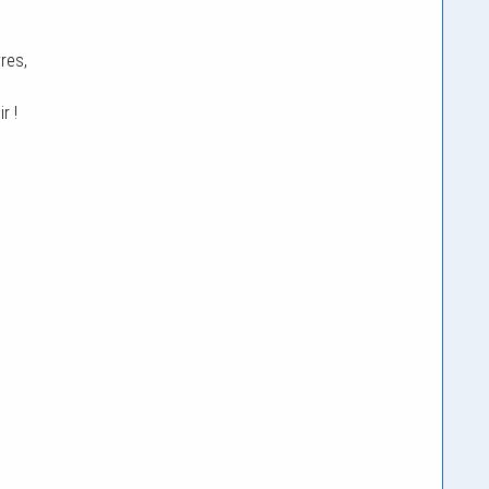
res,
r !