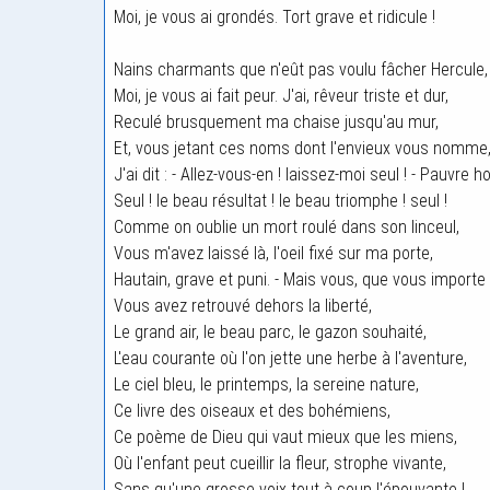
Moi, je vous ai grondés. Tort grave et ridicule !
Nains charmants que n'eût pas voulu fâcher Hercule,
Moi, je vous ai fait peur. J'ai, rêveur triste et dur,
Reculé brusquement ma chaise jusqu'au mur,
Et, vous jetant ces noms dont l'envieux vous nomme
J'ai dit : - Allez-vous-en ! laissez-moi seul ! - Pauvre 
Seul ! le beau résultat ! le beau triomphe ! seul !
Comme on oublie un mort roulé dans son linceul,
Vous m'avez laissé là, l'oeil fixé sur ma porte,
Hautain, grave et puni. - Mais vous, que vous importe 
Vous avez retrouvé dehors la liberté,
Le grand air, le beau parc, le gazon souhaité,
L'eau courante où l'on jette une herbe à l'aventure,
Le ciel bleu, le printemps, la sereine nature,
Ce livre des oiseaux et des bohémiens,
Ce poème de Dieu qui vaut mieux que les miens,
Où l'enfant peut cueillir la fleur, strophe vivante,
Sans qu'une grosse voix tout à coup l'épouvante !