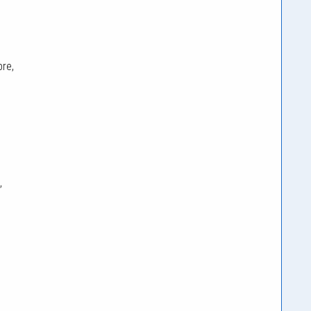
re,
,