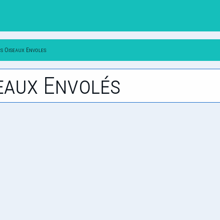
es Oiseaux Envoles
seaux Envolés