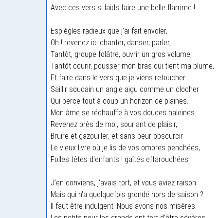
Avec ces vers si laids faire une belle flamme !
Espiègles radieux que j'ai fait envoler,
Oh ! revenez ici chanter, danser, parler,
Tantôt, groupe folâtre, ouvrir un gros volume,
Tantôt courir, pousser mon bras qui tient ma plume,
Et faire dans le vers que je viens retoucher
Saillir soudain un angle aigu comme un clocher
Qui perce tout à coup un horizon de plaines.
Mon âme se réchauffe à vos douces haleines.
Revenez près de moi, souriant de plaisir,
Bruire et gazouiller, et sans peur obscurcir
Le vieux livre où je lis de vos ombres penchées,
Folles têtes d'enfants ! gaîtés effarouchées !
J'en conviens, j'avais tort, et vous aviez raison.
Mais qui n'a quelquefois grondé hors de saison ?
Il faut être indulgent. Nous avons nos misères.
Les petits pour les grands ont tort d'être sévères.