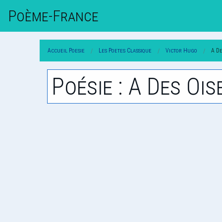
Poème-Fr
Ance
Accueil Poesie
Les Poetes Classique
Victor Hugo
A D
Poésie : A Des Oi