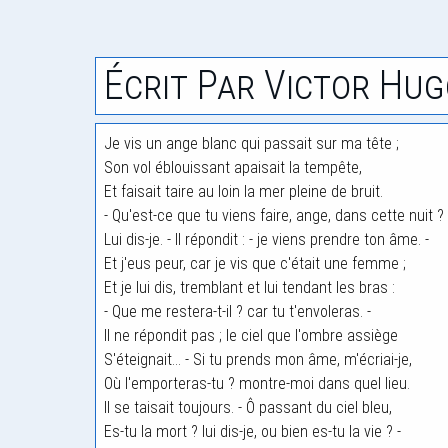
Écrit Par Victor Hug
Je vis un ange blanc qui passait sur ma tête ;
Son vol éblouissant apaisait la tempête,
Et faisait taire au loin la mer pleine de bruit.
- Qu'est-ce que tu viens faire, ange, dans cette nuit ?
Lui dis-je. - Il répondit : - je viens prendre ton âme. -
Et j'eus peur, car je vis que c'était une femme ;
Et je lui dis, tremblant et lui tendant les bras :
- Que me restera-t-il ? car tu t'envoleras. -
Il ne répondit pas ; le ciel que l'ombre assiège
S'éteignait... - Si tu prends mon âme, m'écriai-je,
Où l'emporteras-tu ? montre-moi dans quel lieu.
Il se taisait toujours. - Ô passant du ciel bleu,
Es-tu la mort ? lui dis-je, ou bien es-tu la vie ? -