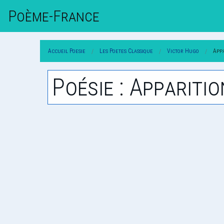
Poème-Fr
Ance
Accueil Poesie
Les Poetes Classique
Victor Hugo
Appa
Poésie : Apparitio