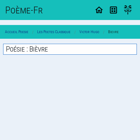
Poème-Fr
Accueil Poesie
Les Poetes Classique
Victor Hugo
Bievre
Poésie : Bièvre