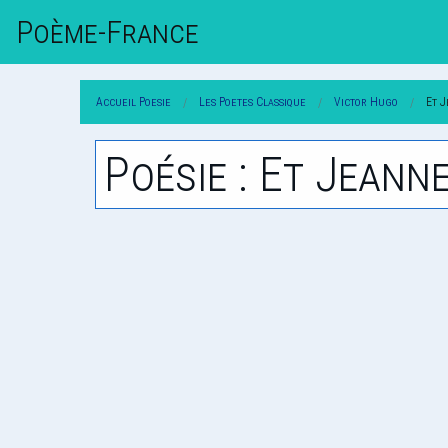
Poème-Fr
Ance
Accueil Poesie
Les Poetes Classique
Victor Hugo
Et J
Poésie : Et Jeann