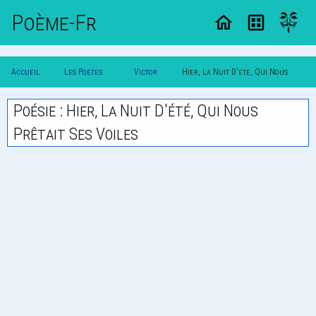
Poème-Fr
Accueil
Les Poetes
Victor
Hier, La Nuit D'ete, Qui Nous
Poesie
Classique
Hugo
Pretait Ses Voiles
Poésie : Hier, La Nuit D'été, Qui Nous
Prêtait Ses Voiles