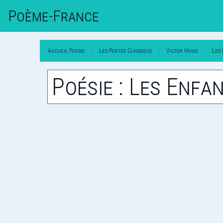
Poème-Fr
Ance
Accueil Poesie
Les Poetes Classique
Victor Hugo
Les
Poésie : Les Enfa