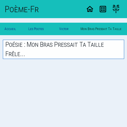
Poème-Fr
Accueil
Les Poetes
Victor
Mon Bras Pressait Ta Taille
Poesie
Classique
Hugo
Frele...
Poésie : Mon Bras Pressait Ta Taille
Frêle...