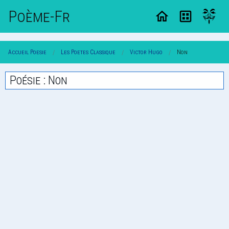
Poème-Fr
Accueil Poesie
Les Poetes Classique
Victor Hugo
Non
Poésie : Non