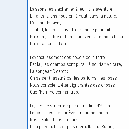
Laissons-les s'acharner à leur folle aventure ;
Enfants, allons-nous-en là-haut, dans la nature.
Mai dore le ravin,
Tout rit, les papillons et leur douce poursuite
Passent, l'arbre est en fleur ; venez, prenons la fuite
Dans cet oubli divin.
L'évanouissement des soucis de la terre
Est-là ; les champs sont purs ; là souriait Voltaire,
Là songeait Diderot ;
On se sent rassuré par les parfums ; les roses
Nous consolent, étant ignorantes des choses
Que l'homme connaît trop.
Là, rien ne s'interrompt, rien ne finit d'éclore ;
Le rosier respiré par Ève embaume encore
Nos deuils et nos amours ;
Et la pervenche est plus éternelle que Rome ;