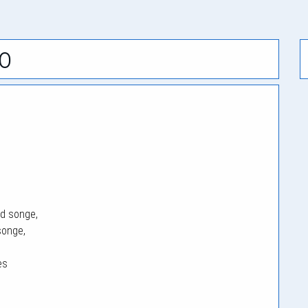
o
nd songe,
songe,
es