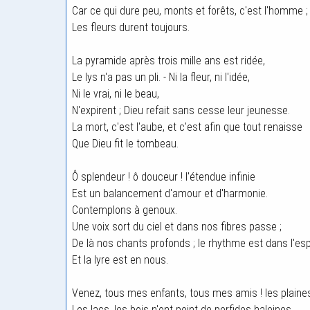
Car ce qui dure peu, monts et forêts, c'est l'homme ;
Les fleurs durent toujours.
La pyramide après trois mille ans est ridée,
Le lys n'a pas un pli. - Ni la fleur, ni l'idée,
Ni le vrai, ni le beau,
N'expirent ; Dieu refait sans cesse leur jeunesse.
La mort, c'est l'aube, et c'est afin que tout renaisse
Que Dieu fit le tombeau.
Ô splendeur ! ô douceur ! l'étendue infinie
Est un balancement d'amour et d'harmonie.
Contemplons à genoux.
Une voix sort du ciel et dans nos fibres passe ;
De là nos chants profonds ; le rhythme est dans l'es
Et la lyre est en nous.
Venez, tous mes enfants, tous mes amis ! les plaine
Les lacs, les bois n'ont point de perfides haleines