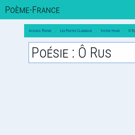
Poème-Fr
Ance
Accueil Poesie
Les Poetes Classique
Victor Hugo
O R
Poésie : Ô Rus